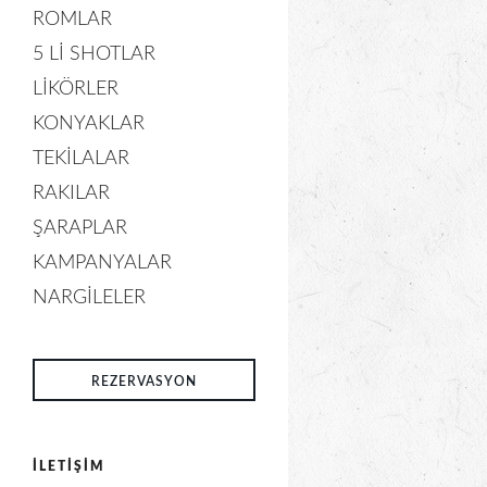
ROMLAR
5 LI SHOTLAR
LIKÖRLER
KONYAKLAR
TEKILALAR
RAKILAR
ŞARAPLAR
KAMPANYALAR
NARGILELER
REZERVASYON
İLETIŞIM